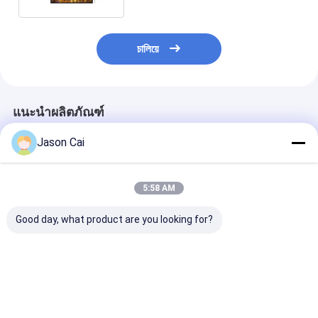
চালিয়ে
แนะนำผลิตภัณฑ์
Jason Cai
5:58 AM
Good day, what product are you looking for?
จอ LCD ยืดแนวตั้ง
หน้าจอ LCD แบบบาร์
หน้าจอ LCD แบบ
ขนาด 88 นิ้ว สำหรับใช้
ยืดขนาด 88 นิ้ว ปรับ
ยืดขนาด 88 นิ้วที
งานใน และห้างสรรพ
แต่งได้ พร้อมอินเท
แต่งได้ พร้อมอิ
สินค้า
อร์เฟซ USB และ
อร์เฟซ USB และ
รีโมทคอนโทรล
รีโมทคอนโทรลส
ราคาดีที่สุด
ราคาดีที่สุด
ราคาดีที่ส
แสดงผลในห้างส
สินค้า