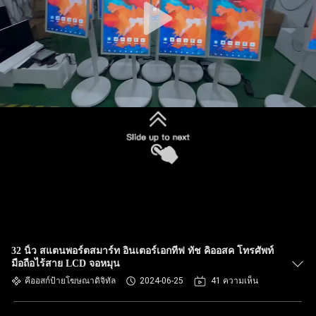
32 นิ้ว สแตนพอร์ตสมาร์ท อินเตอร์เอกทีฟ ทัช คิออสค โทรศัพท์
มือถือไร้สาย LCD จอหมุน
คีออสก์ป้ายโฆษณาดิจิทัล
2024-06-25
41 ความเห็น